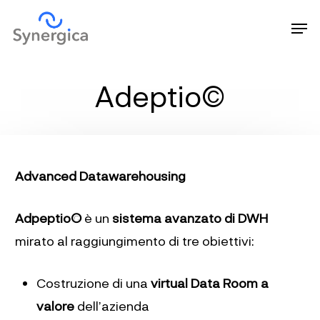
Skip
Men
to
Close
main
Menu
content
Adeptio©
Advanced Datawarehousing
Adpeptio©
è un
sistema avanzato di DWH
mirato al raggiungimento di tre obiettivi:
Costruzione di una
virtual Data Room a
valore
dell’azienda